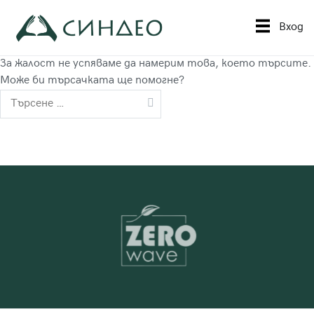
Към
съдържанието
Вход
Синдео
Приложна академия за образование
За жалост не успяваме да намерим това, което търсите.
Може би търсачката ще помогне?
Търсене
за: