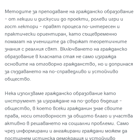
Методите за преподаване на гражданско образование
– от лекции и дискусии до проекти, ролеви игри и
гост лектори – правят процеса по-интересен и
практически ориентиран, като същевременно
помагат на учениците да свържат теоретичните
знания с реалния свят. Включването на гражданско
образование в класната стая не само изгражда
основите на отговорно гражданство, но и допринася
за създаването на по-справедливо и устойчиво
общество.
Нека използваме
гражданско образование
като
инструмент за изграждане на по-добро бъдеще –
общество, в което всеки гражданин знае своите
права, носи отговорност за общото благо и участва
активно в решаването на социални проблеми. Само
чрез информирани и ангажирани граждани можем да
постигнем истинска демокрация и устойчиво