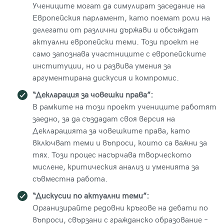
Учениците могат да симулират заседание на
Европейския парламент, като поемат роли на
делегати от различни държави и обсъждат
актуални европейски теми. Този проект не
само запознава участниците с европейските
институции, но и развива умения за
аргументирана дискусия и компромис.
“Декларация за човешки права”:
В рамките на този проект учениците работят
заедно, за да създадат своя версия на
Декларацията за човешките права, като
включват теми и въпроси, които са важни за
тях. Този процес насърчава творческото
мислене, критическия анализ и уменията за
съвместна работа.
“Дискусии по актуални теми”:
Организирайте редовни кръгове на дебати по
въпроси, свързани с гражданско образование –