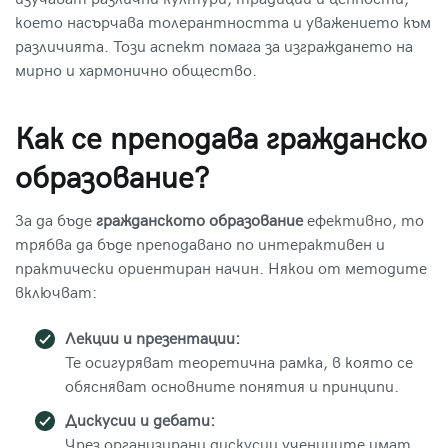
изучават различни култури, традиции и ценности,
което насърчава толерантността и уважението към
различията. Този аспект помага за изграждането на
мирно и хармонично общество.
Как се преподава гражданско
образование?
За да бъде
гражданското образование
ефективно, то
трябва да бъде преподавано по интерактивен и
практически ориентиран начин. Някои от методите
включват:
Лекции и презентации:
Те осигуряват теоретична рамка, в която се
обясняват основните понятия и принципи.
Дискусии и дебати:
Чрез организирани дискусии учениците имат