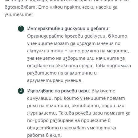
методи и подходи, които ангажират учениците и ги
вдъхновяват. Ето някои практически насоки за
учителите:
Интерактивни дискусии и дебати:
Организирайте кръгови дискусии, в които
учениците могат да изразят мнения по
актуални теми – като ролята на медиите,
значението на изборите или начините за
опазване на околната среда. Това подпомага
развитието на аналитични и
аргументирани умения.
Използване на ролеви игри:
Включете
симулации, при които учениците поемат
роли на политици, активисти, съдии или
журналисти. Такива ролеви игри помагат за
по-добро разбиране на процесите в
обществото и засилват уменията за
работа в екип.