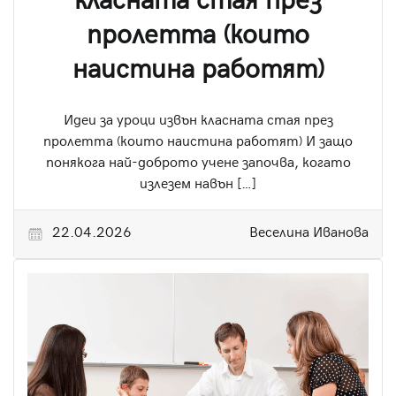
класната стая през
пролетта (които
наистина работят)
Идеи за уроци извън класната стая през
пролетта (които наистина работят) И защо
понякога най-доброто учене започва, когато
излезем навън […]
22.04.2026
Веселина Иванова