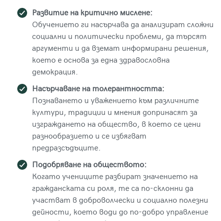
Развитие на критично мислене:
Обучението ги насърчава да анализират сложни
социални и политически проблеми, да търсят
аргументи и да вземат информирани решения,
което е основа за една здравословна
демокрация.
Насърчаване на толерантността:
Познаването и уважението към различните
култури, традиции и мнения допринасят за
изграждането на общество, в което се цени
разнообразието и се избягват
предразсъдъците.
Подобряване на обществото:
Когато учениците разбират значението на
гражданската си роля, те са по-склонни да
участват в доброволчески и социално полезни
дейности, което води до по-добро управление