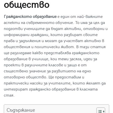
общество
Гражданското образование
е един от най-важните
аспекти на съвременното обучение. То има за цел да
подготви учениците да бъдат активни, отговорни и
информирани граждани, които разбират своите
права и задължения и могат да участват активно в
обществения и политически живот. В тази статия
ще разгледаме какво представлява гражданското
образование в училище, кои теми засяга, идеи за
проекти в различните класове и защо е от
съществено значение за развитието на едно
отговорно общество. Ще предоставим и
практически насоки за учителите, които желаят да
интегрират
гражданско образование
в класната
стая.
Съдържание