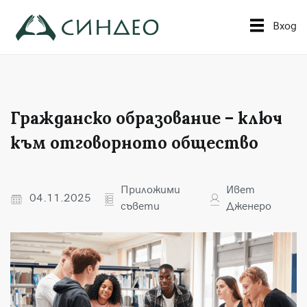
Към
съдържанието
Вход
Синдео
Приложна академия за образование
Гражданско образование – ключ
към отговорното общество
Приложими
Ивет
04.11.2025
съвети
Дженеро