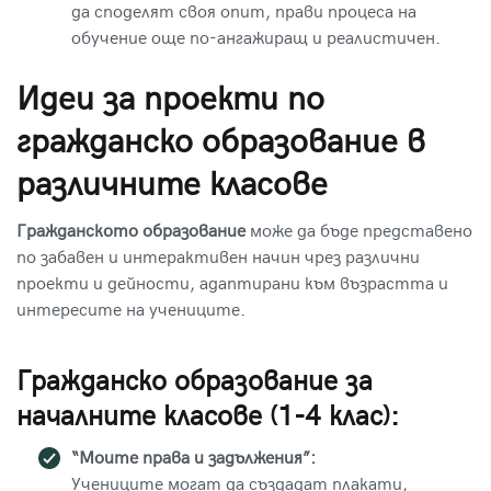
да споделят своя опит, прави процеса на
обучение още по-ангажиращ и реалистичен.
Идеи за проекти по
гражданско образование в
различните класове
Гражданското образование
може да бъде представено
по забавен и интерактивен начин чрез различни
проекти и дейности, адаптирани към възрастта и
интересите на учениците.
Гражданско образование за
началните класове (1-4 клас):
“Моите права и задължения”:
Учениците могат да създадат плакати,