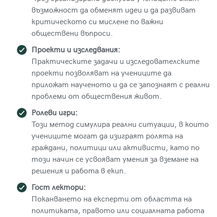
възможност да обменят идеи и да развиват
критическото си мислене по важни
обществени въпроси.
Проекти и изследвания:
Практическите задачи и изследователските
проекти позволяват на учениците да
приложат наученото и да се запознаят с реални
проблеми от обществения живот.
Ролеви игри:
Този метод симулира реални ситуации, в които
учениците могат да изиграят ролята на
граждани, политици или активисти, като по
този начин се усвояват умения за вземане на
решения и работа в екип.
Гост лектори:
Поканването на експерти от областта на
политиката, правото или социалната работа