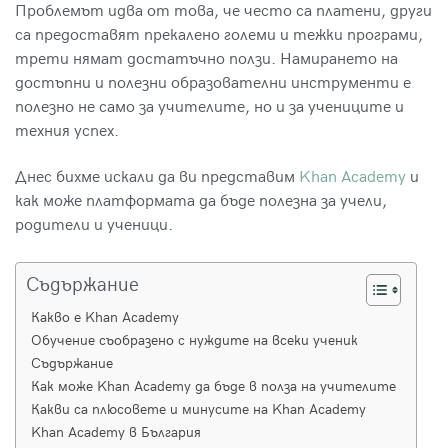
Проблемът идва от това, че често са платени, други
са предоставят прекалено големи и тежки програми,
трети нямат достатъчно ползи. Намирането на
достъпни и полезни образователни инструменти е
полезно не само за учителите, но и за учениците и
техния успех.
Днес бихме искали да ви представим
Khan Academy
и
как може платформата да бъде полезна за учели,
родители и ученици.
Съдържание
Какво е Khan Academy
Обучение съобразено с нуждите на всеки ученик
Съдържание
Как може Khan Academy да бъде в полза на учителите
Какви са плюсовете и минусите на Khan Academy
Khan Academy в България