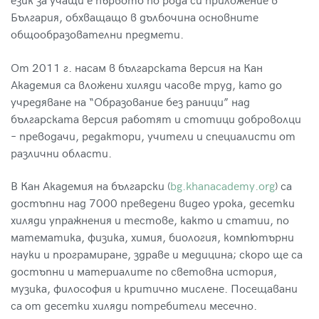
език за учащи е първото по рода си приложение в
България, обхващащо в дълбочина основните
общообразователни предмети.
От 2011 г. насам в българската версия на Кан
Академия са вложени хиляди часове труд, като до
учредяване на “Образование без раници” над
българската версия работят и стотици доброволци
– преводачи, редактори, учители и специалисти от
различни области.
В Кан Академия на български (
bg.khanacademy.org
) са
достъпни над 7000 преведени видео урока, десетки
хиляди упражнения и тестове, както и статии, по
математика, физика, химия, биология, компютърни
науки и програмиране, здраве и медицина; скоро ще са
достъпни и материалите по световна история,
музика, философия и критично мислене. Посещавани
са от десетки хиляди потребители месечно.