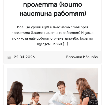
пролетта (които
наистина работят)
Идеи за уроци извън класната стая през
пролетта (които наистина работят) И защо
понякога най-доброто учене започва, когато
излезем навън […]
22.04.2026
Веселина Иванова