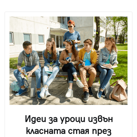
Идеи за уроци извън
класната стая през