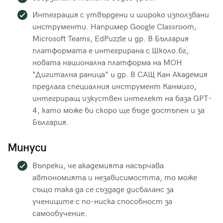
Интеграция с утвърдени и широко използвани
инструменти. Например Google Classroom,
Microsoft Teams, EdPuzzle и др. В България
платформата е интегрирана с Школо.бг,
новата национална платформа на МОН
“Дигитална раница” и др. В САЩ Кан Академия
предлага специалния инструмент Канмиго,
интегриращ изкуствен интелект на база GPT-
4, като може би скоро ще бъде достъпен и за
България.
Минуси
Въпреки, че академията насърчава
автономията и независимостта, то може
също така да се създаде дисбаланс за
учениците с по-ниска способност за
самообучение.