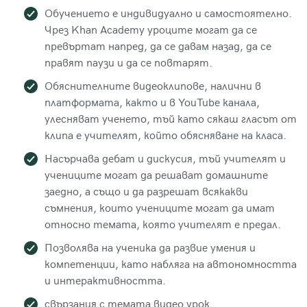
Обучението е индивидуално и самостоятелно.
Чрез Khan Academy уроците могат да се
превъртат напред, да се давам назад, да се
правят паузи и да се повтарят.
Обяснителните видеоклипове, налични в
платформата, както и в YouTube канала,
улесняват ученето, тъй като сякаш гласът от
клипа е учителят, който обясняване на класа.
Насърчава дебат и дискусия, тъй учителят и
учениците могат да решават домашните
заедно, а също и да разрешат всякакви
съмнения, които учениците могат да имат
относно темата, която учителят е предал.
Позволява на ученика да развие умения и
компетенции, като набляга на автономността
и интерактивността.
свързания с темата видео урок.