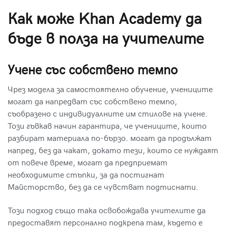
Как може Khan Academy да
бъде в полза на учителите
Учене със собствено темпо
Чрез модела за самостоятелно обучение, учениците
могат да напредват със собствено темпо,
съобразено с индивидуалните им стилове на учене.
Този гъвкав начин гарантира, че учениците, които
разбират материала по-бързо. могат да продължат
напред, без да чакат, докато тези, които се нуждаят
от повече време, могат да предприемат
необходимите стъпки, за да постигнат
Майсторство, без да се чувстват подтиснати.
Този подход също така освобождава учителите да
предоставят персонално подкрепа там, където е