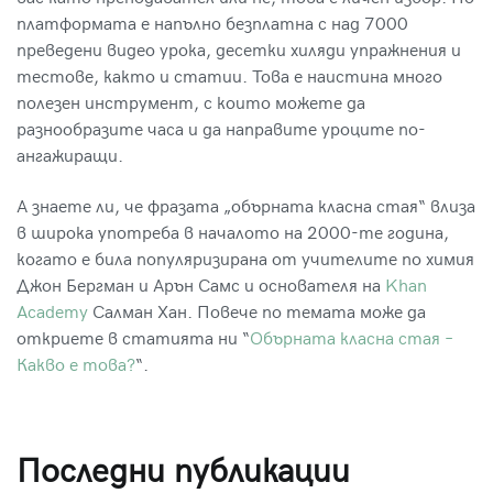
платформата е напълно безплатна с над 7000
преведени видео урока, десетки хиляди упражнения и
тестове, както и статии. Това е наистина много
полезен инструмент, с които можете да
разнообразите часа и да направите уроците по-
ангажиращи.
А знаете ли, че фразата „обърната класна стая“ влиза
в широка употреба в началото на 2000-те година,
когато е била популяризирана от учителите по химия
Джон Бергман и Арън Самс и основателя на
Khan
Academy
Салман Хан. Повече по темата може да
откриете в статията ни “
Обърната класна стая –
Какво е това?
“.
Последни публикации