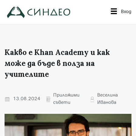
Към
съдържанието
Вход
Синдео
Приложна академия за образование
Какво е Khan Academy и как
може да бъде в полза на
учителите
Приложими
Веселина
13.08.2024
съвети
Иванова