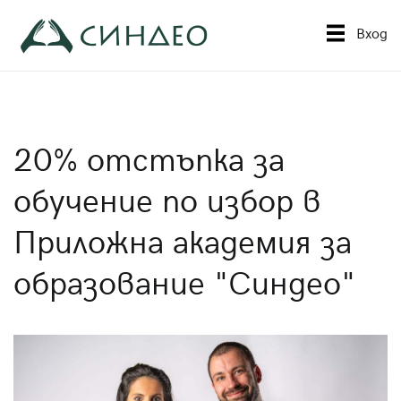
Към
съдържанието
Вход
Синдео
Приложна академия за образование
20% отстъпка за
обучение по избор в
Приложна академия за
образование "Синдео"