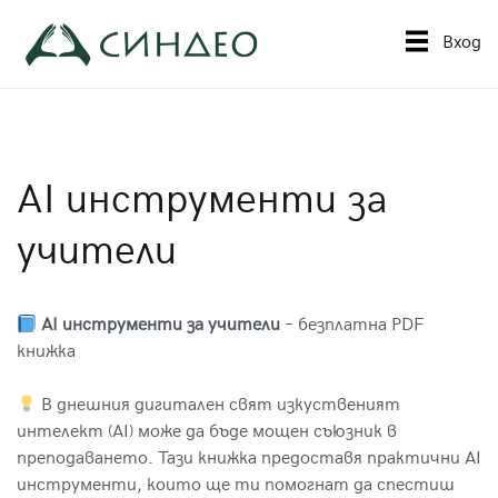
Към
съдържанието
Вход
Синдео
Приложна академия за образование
AI инструменти за
учители
AI инструменти за учители
– безплатна PDF
книжка
В днешния дигитален свят изкуственият
интелект (AI) може да бъде мощен съюзник в
преподаването. Тази книжка предоставя практични AI
инструменти, които ще ти помогнат да спестиш