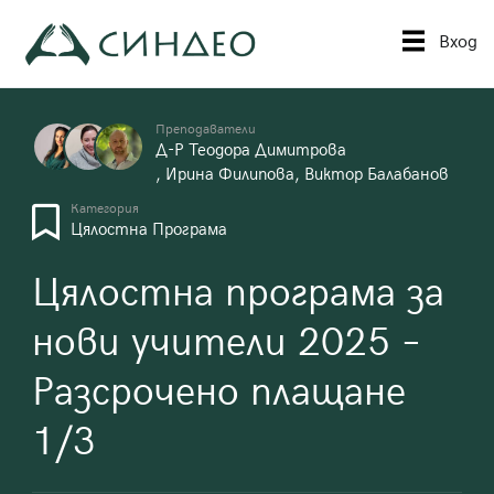
Към
съдържанието
Вход
Синдео
Приложна академия за образование
Преподаватели
Д-Р Теодора Димитрова
,
Ирина Филипова
,
Виктор Балабанов
Категория
Цялостна Програма
Цялостна програма за
нови учители 2025 –
Разсрочено плащане
1/3