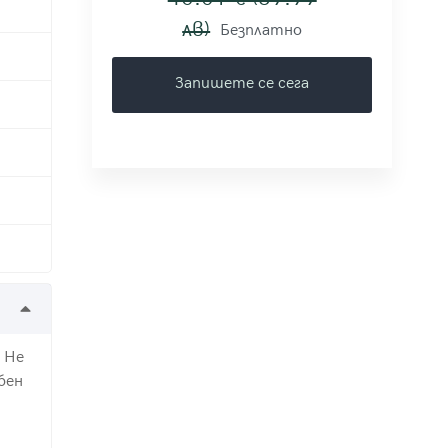
лв)
Безплатно
Запишете се сега
 Не
бен