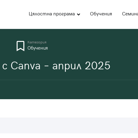
Цялостна програма
Обучения
Семин
део
ожна академия за образование
Категория
Обучения
с Canva – април 2025