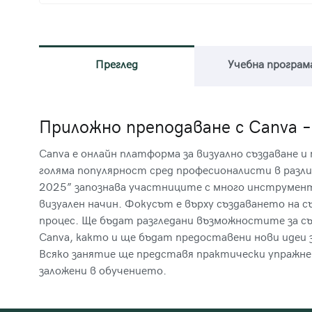
Преглед
Учебна програм
Приложно преподаване с Canva –
Canva е онлайн платформа за визуално създаване 
голяма популярност сред професионалисти в разли
2025” запознава участниците с много инструмент
визуален начин. Фокусът е върху създаването на 
процес. Ще бъдат разгледани възможностите за съ
Canva, както и ще бъдат предоставени нови идеи 
Всяко занятие ще представя практически упражне
заложени в обучението.