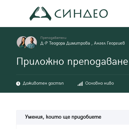
Към
съдържанието
Син
Прил
Преподаватели
Д-Р Теодора Димитрова
,
Ангел Георгиев
Приложно преподаване 
Доживотен достъп
Основно ниво
Умения, които ще придобиете