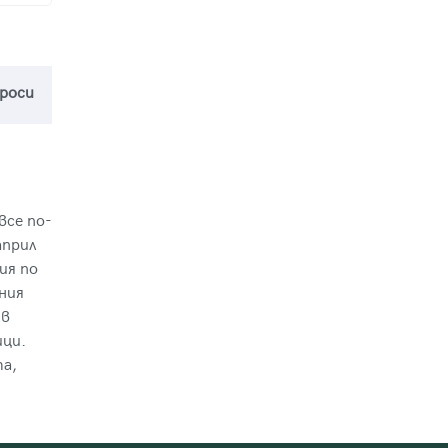
проси
все по-
април
ия по
ния
 в
ици.
а,