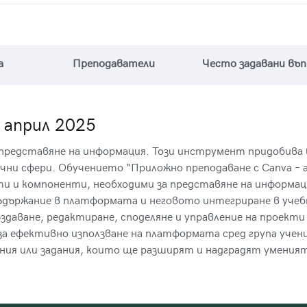
а
Преподаватели
Често задавани въ
 април 2025
и представяне на информация. Този инструмент придобива 
чни сфери. Обучението “Приложно преподаване с Canva – 
и и компоненти, необходими за представяне на информац
съдържание в платформата и неговото интегриране в учеб
здаване, редактиране, споделяне и управление на проекти
за ефективно използване на платформата сред група учен
ния или задания, които ще разширят и надградят уменият