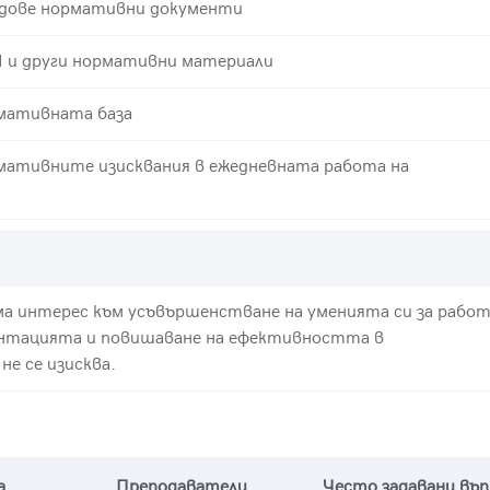
видове нормативни документи
Н и други нормативни материали
рмативната база
рмативните изисквания в ежедневната работа на
ма интерес към усъвършенстване на уменията си за работ
ентацията и повишаване на ефективността в
е се изисква.
а
Преподаватели
Често задавани въ