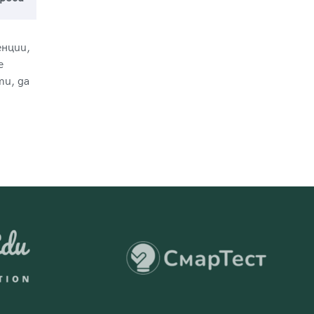
енции,
е
и, да