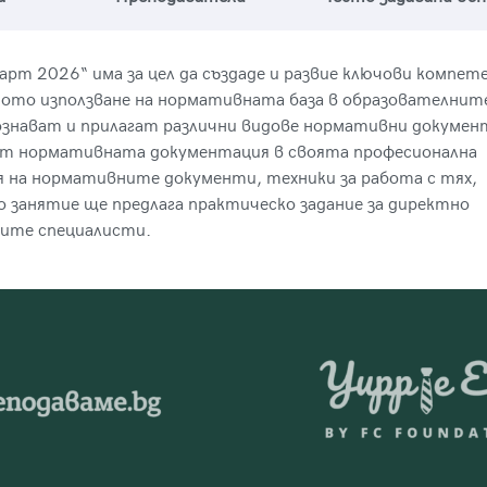
т 2026“ има за цел да създаде и развие ключови компет
ното използване на нормативната база в образователнит
знават и прилагат различни видове нормативни документ
ват нормативната документация в своята професионална
 на нормативните документи, техники за работа с тях,
о занятие ще предлага практическо задание за директно
ките специалисти.