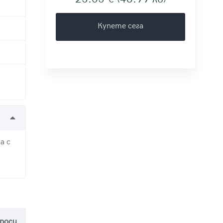
Купете сега
а с
проси