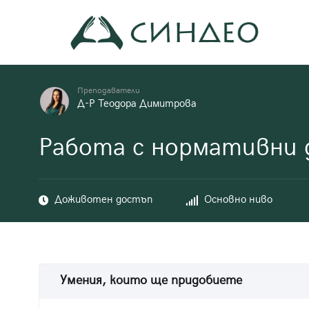
Към
съдържанието
Син
Прил
Преподаватели
Д-Р Теодора Димитрова
Работа с нормативни 
Доживотен достъп
Основно ниво
Умения, които ще придобиете