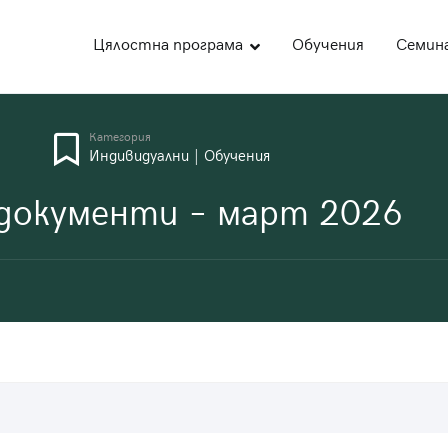
Цялостна програма
Обучения
Семин
део
ожна академия за образование
Категория
Индивидуални
|
Обучения
документи – март 2026