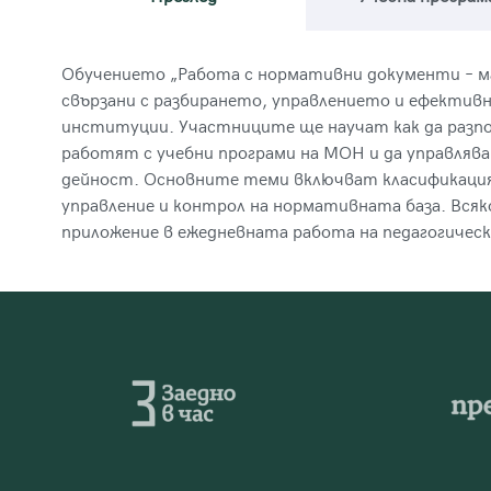
Обучението „Работа с нормативни документи – мар
свързани с разбирането, управлението и ефектив
институции. Участниците ще научат как да разпо
работят с учебни програми на МОН и да управля
дейност. Основните теми включват класификация
управление и контрол на нормативната база. Всяк
приложение в ежедневната работа на педагогичес