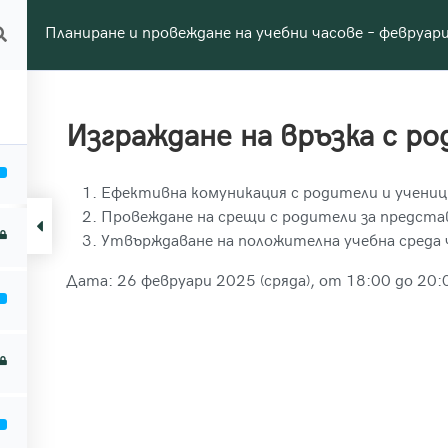
Планиране и провеждане на учебни часове – февруар
Цялостна програма
Обучения
Семин
део
ожна академия за образование
Изграждане на връзка с ро
Ефективна комуникация с родители и учениц
Провеждане на срещи с родители за представ
Утвърждаване на положителна учебна среда
Дата: 26 февруари 2025 (сряда), от 18:00 до 20:0
Страници