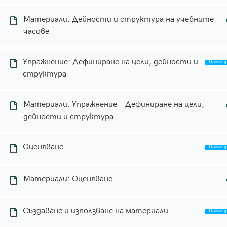
Материали: Дейности и структура на учебните
часове
Приложна академия
за образование
Упражнение: Дефиниране на цели, дейности и
структура
Практическо, приложно
обучение в сферата на
Материали: Упражнение – Дефиниране на цели,
училищното образование.
дейности и структура
Общи условия
Оценяване
Политика за поверителност
Материали: Оценяване
Политика за бисквитки
Създаване и използване на материали