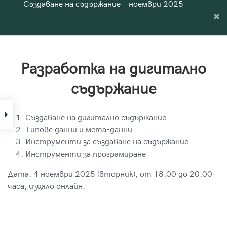
Създаване на съдържание – ноември 2025
Към
съдържанието
Вход
Синдео
Приложна академия за образование
Програма на обучението
Разработка на дигитално
съдържание
Разработка на
дигитално съдържание
Създаване на дигитално съдържание
Материали: Разработка на
Типове данни и мета-данни
дигитално съдържание
Инструменти за създаване на съдържание
Инструменти за програмиране
Упражнение:
Дата: 4 ноември 2025 (вторник), от 18:00 до 20:00
Разработка на
часа, изцяло онлайн.
дигитално съдържание