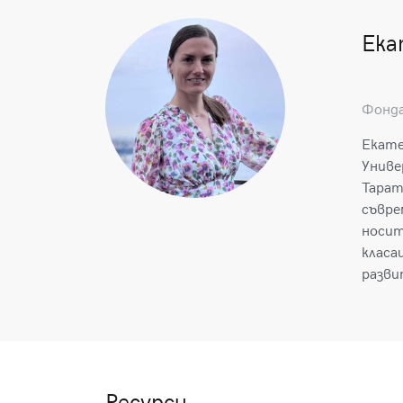
Ека
Фонда
Екате
Униве
Тарат
съвре
носит
класа
разви