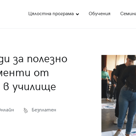
Цялостна програма
Обучения
Семин
део
ожна академия за образование
и за полезно
ементи от
р в училище
Онлайн
Безплатен