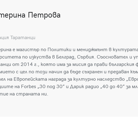
терина Петрова
ция Таратанци
рина е магистър по Политики и мениджмънт в културат
рситета по изкуства в Белград, Сърбия. Съосновател и у
анци от 2014 г., която има за мисия да прави българския 
мието с цел по този начин да бъде съхранен и предаван к
ел на Европейската награда за културно наследство „Евр
циите на Forbes „30 под 30” и Дарик радио „40 до 40” за 
тие на страната ни.