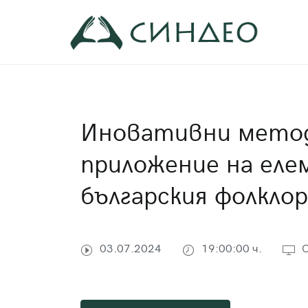
Към
съдържанието
Син
Прил
Иновативни метод
приложение на ел
българския фолкло
03.07.2024
19:00:00 ч.