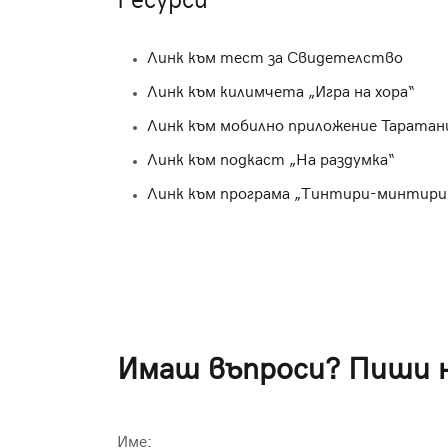
Ресурси
Линк към тест за Свидетелство
Линк към килимчета „Игра на хора“
Линк към мобилно приложение Таратан
Линк към подкаст „На раздумка“
Линк към програма „Тинтири-минтири”
Имаш въпроси? Пиши 
Име: