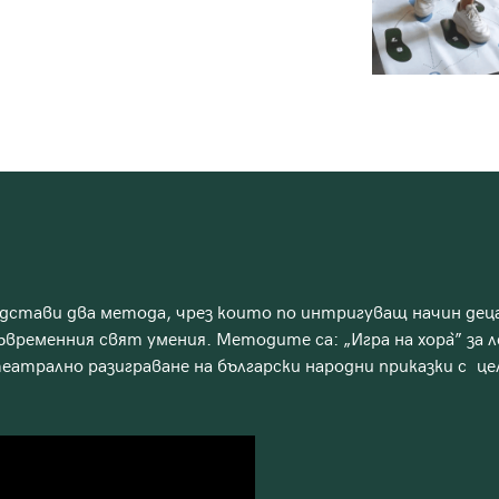
едстави два метода, чрез които по интригуващ начин де
ъвременния свят умения. Методите са: „Игра на хора̀” за л
театрално разиграване на български народни приказки с ц