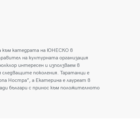
а към катедрата на ЮНЕСКО в
правител на културната организация
фолклор интересен и използваем в
ъм следващите поколения. Таратанци е
опа Ностра”, а Екатерина е лауреат в
млади българи с принос към положителното