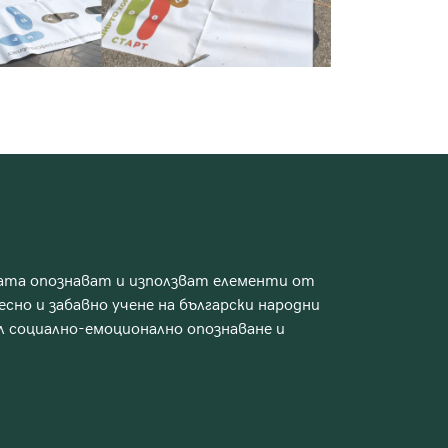
цата опознават и използват елементи от
есно и забавно учене на български народни
ел социално-емоционално опознаване и