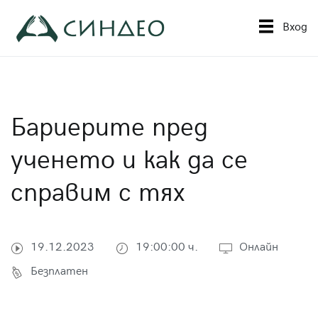
Към
съдържанието
Вход
Синдео
Приложна академия за образование
Бариерите пред
ученето и как да се
справим с тях
19.12.2023
19:00:00 ч.
Онлайн
Безплатен