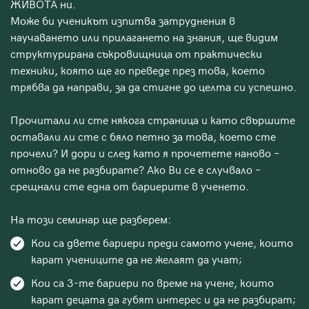
ЖИВОТА ни.
Може би ученикът изпитва затруднения в
научаването или прилагането на знания, ще видим
структурирана съкровищница от практически
техники, която ще го преведе през това, което
трябва да направи, за да стигне до целта си успешно.
Прочитали ли сте някога страница и като свършите
оставaли ли сте с бяло петно за това, което сте
прочели? И дори и след като я прочетете наново –
отново да не разбирате? Ако Ви се е случвало –
срещнали сте една от бариерите в ученето.
На този семинар ще разберем:
Кои са двете бариери преди самото учене, които
карат учениците да не желаят да учат;
Кои са 3-те бариери по време на учене, които
карат децата да губят интерес и да не разбират;