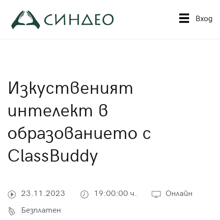
Към
съдържанието
Вход
Синдео
Приложна академия за образование
Изкуственият
интелект в
образованието с
ClassBuddy
23.11.2023
19:00:00 ч.
Онлайн
Безплатен