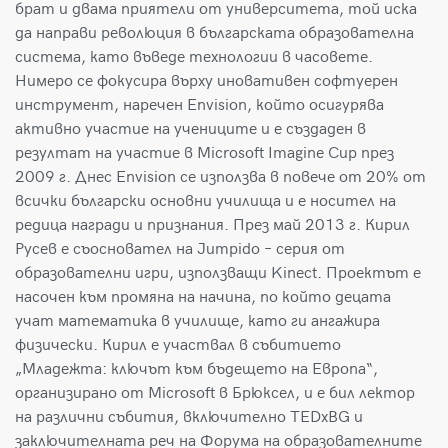
брат и двама приятели от университета, той иска
да направи революция в българската образователна
система, като въведе технологии в часовете.
Нимеро се фокусира върху иновативен софтуерен
инструмент, наречен Envision, който осигурява
активно участие на учениците и е създаден в
резултат на участие в Microsoft Imagine Cup през
2009 г. Днес Envision се използва в повече от 20% от
всички български основни училища и е носител на
редица награди и признания. През май 2013 г. Кирил
Русев е съосновател на Jumpido – серия от
образователни игри, използващи Kinect. Проектът е
насочен към промяна на начина, по който децата
учат математика в училище, като ги ангажира
физически. Кирил е участвал в събитието
„Младежта: ключът към бъдещето на Европа“,
организирано от Microsoft в Брюксел, и е бил лектор
на различни събития, включително TEDxBG и
заключителната реч на Форума на образователните