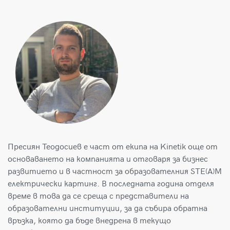
Пресиян Теодосиев е част от екипа на Kinetik още от
основаването на компанията и отговаря за бизнес
развитието и в частност за образователния STE(A)M
електрически картинг. В последната година отделя
време в това да се среща с представители на
образователни институции, за да събира обратна
връзка, която да бъде внедрена в текущо