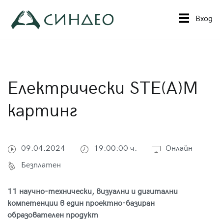
Към
съдържанието
Вход
Синдео
Приложна академия за образование
Електрически STE(A)M
картинг
09.04.2024
19:00:00 ч.
Онлайн
Безплатен
11 научно-технически, визуални и дигитални
компетенции в един проектно-базиран
образователен продукт