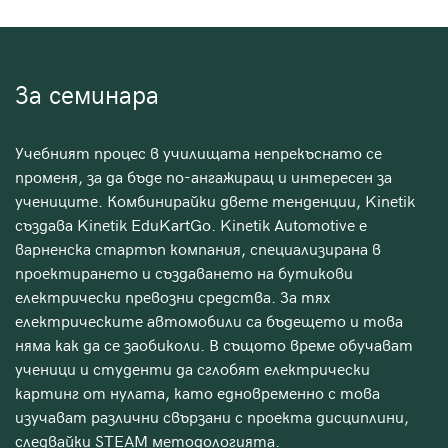
За семинара
Учебният процес в училищата непрекъснато се
променя, за да бъде по-ангажиращ и интересен за
учениците. Комбинирайки двете тенденции, Kinetik
създава Kinetik EduKartGo. Kinetik Automotive е
варненска стартъп компания, специализирана в
проектирането и създаването на бутикови
електрически превозни средства. За тях
електрическите автомобили са бъдещето и това
няма как да се заобиколи. В същото време обучават
ученици и студенти да сглобят електрически
картинг от нулата, като едновременно с това
изучават различни свързани с проекта дисциплини,
следвайки STEАM методологията.