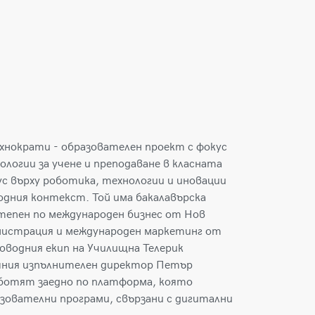
ехнократи - образователен проект с фокус
ологии за учене и преподаване в класната
с върху роботика, технологии и иновации
родния контекст. Той има бакалавърска
тепен по международен бизнес от Нов
нистрация и международен маркетинг от
ководния екип на Училищна Телерик
ашния изпълнителен директор Петър
аботят заедно по платформа, която
зователни програми, свързани с дигитални