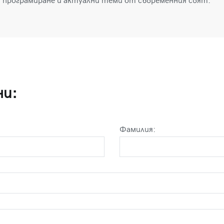
, програмиране и актуални теми от съвременния свят.
ни:
Фамилия: