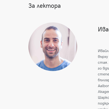
За лектора
Ива
Ивайл
върху
стая.
го вд
степе
бълга
Aalbo
Акаде
Шарко
подкр