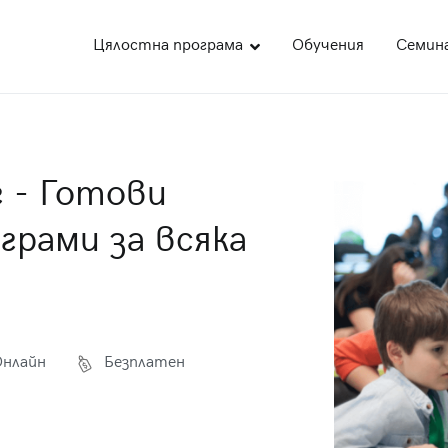
Цялостна програма
Обучения
Семин
део
ожна академия за образование
 - Готови
грами за всяка
Онлайн
Безплатен