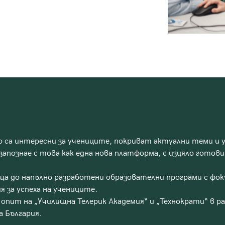
 са интересни за учениците, покриват актуални теми и
 запознае с това как една нова платформа, с изцяло гото
ща до напълно разработени образователни програми с фок
я за успеха на учениците.
пит на „Училищна Телерик Академия“ и „Технократи“ в р
а България.