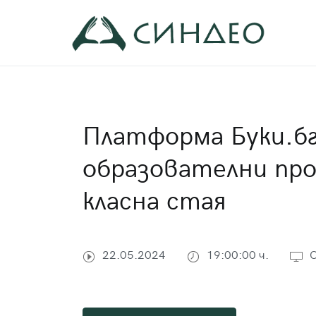
Към
съдържанието
Син
Прил
Платформа Буки.бг
образователни про
класна стая
22.05.2024
19:00:00 ч.