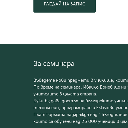
ГЛЕДАЙ НА ЗАПИС
За семинара
Въведете нови предмети в училище, които
По време на семинара, Ивайло Бонев ще ни
учителите в цялата страна.
Буки.bg дава достъп на българските учили
технологии, програмиране и ключови умени
Платформата надгражда над 15-годишния о
които са обучени над 25 000 ученици в цял