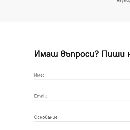
науки
Имаш въпроси? Пиши 
Име:
Email:
Оснoвание