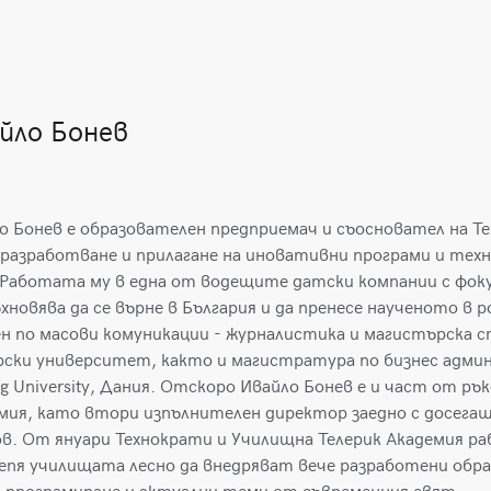
йло Бонев
о Бонев е образователен предприемач и съосновател на Т
 разработване и прилагане на иновативни програми и техн
 Работата му в една от водещите датски компании с фоку
ъхновява да се върне в България и да пренесе наученото в 
н по масови комуникации - журналистика и магистърска с
рски университет, както и магистратура по бизнес адми
rg University, Дания. Отскоро Ивайло Бонев е и част от ръ
мия, като втори изпълнителен директор заедно с досег
в. От януари Технократи и Училищна Телерик Академия р
епя училищата лесно да внедряват вече разработени обра