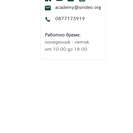
academy@sindeo.org
0877173919
Работно време:
понеделник - петък
от 10:00 до 18:00