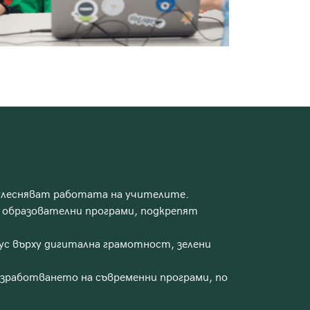
 улесняват работата на учителите.
ви образователни програми, подкрепят
ус върху дигитална грамотност, зелени
азработването на съвременни програми, по