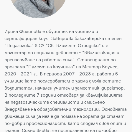
Ирина Филипова е обучител на учители и
сертифициран коуч. Завършва бакалавърска степен
“Педагогика” в СУ “Св. Климент Охридски” и е
магистър по социални дейности - “Квалификация и
пренасочване на работна сила”. Стипендиант по
програма “Пулсът на коучинга” на Ментор Коучес,
2020 - 2021 г.. В периода 2007 - 2023 г. работи в
училище като последователно заема длъжностите
възпитател, начален учител и заместник-директор.
В последните 7 години отговаря за квалификацията
на педагогическите специалисти и смислено
внедряване на образователни технологии. Основната
движеща сила за нея е да помага на хората да станат
по-добри професионалисти като споделя своя опит и
знания. Силно вярва, че постигането на по-добро