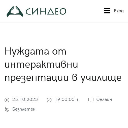
Към
съдържанието
Вход
Синдео
Приложна академия за образование
Нуждата от
интерактивни
презентации в училище
25.10.2023
19:00:00 ч.
Онлайн
Безплатен