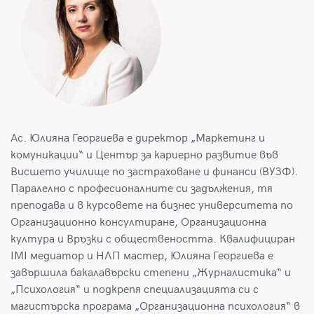
Ас. Юлияна Георгиева е директор „Маркетинг и
комуникации“ и Център за кариерно развитие във
Висшето училище по застраховане и финанси (ВУЗФ).
Паралелно с професионалните си задължения, тя
преподава и в курсовете на бизнес университета по
Организационно консултиране, Организационна
култура и Връзки с обществеността. Квалифициран
IMI медиатор и НЛП мастер, Юлияна Георгиева е
завършила бакалавърски степени „Журналистика“ и
„Психология“ и подкрепя специализацията си с
магистърска програма „Организационна психология“ в