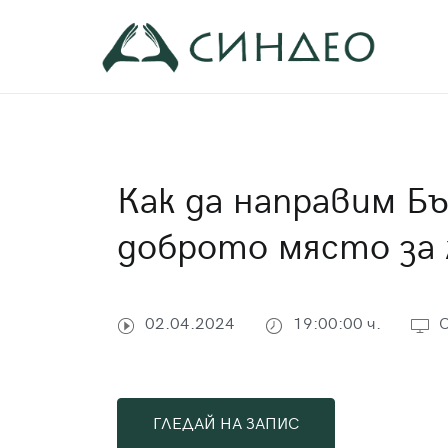
Към
съдържанието
Син
Прил
Как да направим Бъ
доброто място за
02.04.2024
19:00:00 ч.
ГЛЕДАЙ НА ЗАПИС