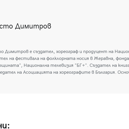
сто Димитров
о Димитров е създател, хореограф и продуцент на Национ
тел на фестивала на фолклорната носия в Жеравна, фонда
рщината", Национална телевизия "БГ+". Създател на книг
едател на Асоциацията на хореографите в България. Основ
ни: