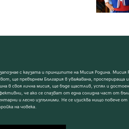
апознае с каузата и принципите на Мисия Родина. Мисия
вот, ще превърнем България в уважавана, просперираща и 
ина в своя лична мисия, ще бъде щастлив, успял и достоен
ективни, че ако се спазват от една солидна част от бълг
ентарни и лесно изпълними. Не се изисква нищо повече от
ойка на човека.