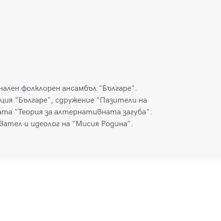
ален фолклорен ансамбъл "Българе".
ция "Българе", сдружение "Пазители на
ата "Теория за алтернативната загуба".
ател и идеолог на "Мисия Родина".