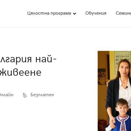
Цялостна програма
Обучения
Семин
део
ожна академия за образование
лгария най-
 живеене
Онлайн
Безплатен