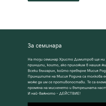
За семинара
На този семинар Христо Димитров ще ни з
принципи, които, ако приложим в нашия жи
Всеки българин, който превърне Мисия Род
Принципите на Мисия Родина са толкова еф
може да им се противопостави. Те са елем
промяна на мисленето и вътрешната настр
И най-важното – ДЕЙСТВИЕ!