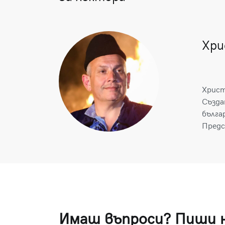
Хри
Христ
Създа
бълга
Предс
Имаш въпроси? Пиши 