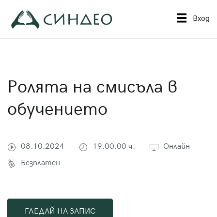
Към
съдържанието
Вход
Синдео
Приложна академия за образование
Ролята на смисъла в
обучението
08.10.2024
19:00:00 ч.
Онлайн
Безплатен
ГЛЕДАЙ НА ЗАПИС