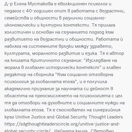
Д-р Елена Мустакова е еволюционен психолог и
педагог с 40-годишен опит в работата с възрастни,
семейства и общности в различни социално-
икономически и културни контексти. Тя прилага
холистичен и основан на съзнанието подход към
развитието на възрастни и общности. Работата ѝ
набляга на системните връзки между здравето,
културата, моралното развитие и езика. Тя е автор
на книгата Критичното съзнание: “Изследване на
морала в глобален исторически контекст” и главен
редактор на сборника “Към социално отговорна
психология за глобалната епоха“, и е получила
академично признание за научната си дейност в
областта на преосмислянето на психологията с цел
тя да отговори на духовните и социалните нужди на
глобалната епоха. Тя е съосновател на синергийния
кръг Unitive Justice and Global Security Thought Leaders
https://sdgthoughtleaderscircle.org/unitive-justice-and-
global-security-circle/ . Нейната книга „Световно