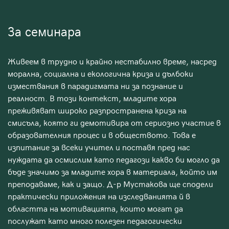
За семинара
Живеем в трудно и крайно нестабилно време, насред
морална, социална и екологична криза и дълбоки
измествания в парадигмата ни за познание и
реалност. В този контекст, младите хора
преживяват широко разпространена криза на
смисъла, която ги демотивира от сериозно участие в
образователния процес и в обществото. Това е
изпитание за всеки учител и поставя пред нас
нуждата да осмислим като педагози какво би могло да
бъде значимо за младите хора в материала, който им
преподаваме, как и защо. Д-р Мустакова ще сподели
практически приложения на изследванията й в
областта на мотивацията, които могат да
послужат като много полезен педагогически