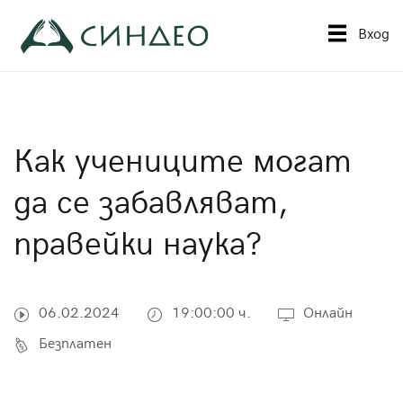
Към
съдържанието
Вход
Синдео
Приложна академия за образование
Как учениците могат
да се забавляват,
правейки наука?
06.02.2024
19:00:00 ч.
Онлайн
Безплатен