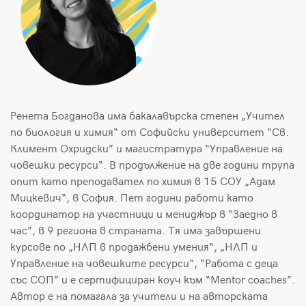
Ренета Богданова има бакалавърска степен „Учител
по биология и химия“ от Софийски университет “Св.
Климент Охридски” и магистратура “Управление на
човешки ресурси“. В продължение на две години трупа
опит като преподавател по химия в 15 СОУ „Адам
Мицкевич“, в София. Пет години работи като
координатор на участници и мениджър в “Заедно в
час”, в 9 региона в страната. Тя има завършени
курсове по „НЛП в продажбени умения“, „НЛП и
Управление на човешките ресурси“, “Работа с деца
със СОП” и е сертифициран коуч към “Mentor coaches”.
Автор е на помагала за учители и на авторската