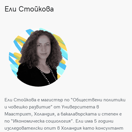
Ели Стойкова
Ели Стойкова е магистър по “Обществени политики
и човешко развитие” от Университета в
Маастрихт, Холандия, а бакалавърската и степен е
по “Икономическа социология”. Ели има 5 години
изследователски опит в Холандия като консултант