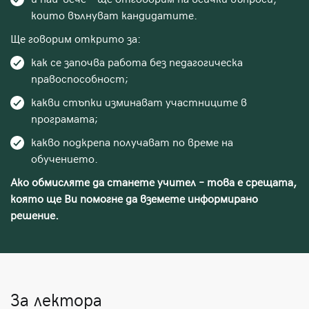
и най-вече – ще отговорим на всички въпроси,
които вълнуват кандидатите.
Ще говорим открито за:
как се започва работа без педагогическа
правоспособност;
какви стъпки изминават участниците в
програмата;
какво подкрепа получават по време на
обучението.
Ако обмисляте да станете учител – това е срещата,
която ще Ви помогне да вземете информирано
решение.
За лектора