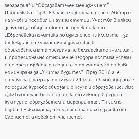
география” и “Образователен мениджмънт”.
Притежава Първа квалификационна степен. Автор е
на учебни пособия и научни статии. Участва в някои
значими за обществото ни проекти като
„Европейска политика по изменение на климата – за
въвеждане на климатични действия в
образователната програма на българските училища“.
В професионално отношение Теодора постига успехи
още през първата си година като учител като бива
номинирана за „Учител будител“. През 2016 г. е
отличена с награда по случай 24 май. Квалифицирана е
по редица курсове свързани с наука и образование. Има
изключително богат опит като лектор в редица
културно-образователни мероприятия. Тя силно
вярва в максимата, че планетата ни се озарява от
Слънцето, а човек от знанието.