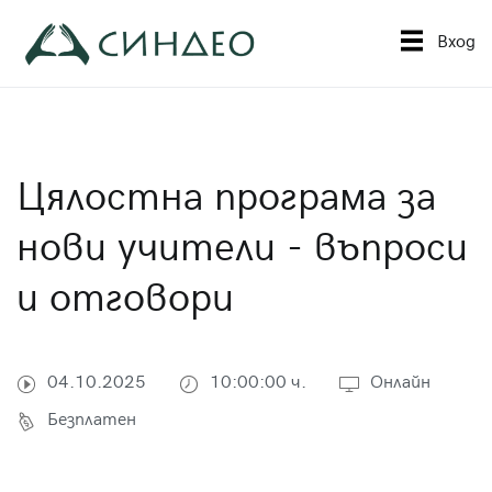
Към
съдържанието
Вход
Синдео
Приложна академия за образование
Цялостна програма за
нови учители - въпроси
и отговори
04.10.2025
10:00:00 ч.
Онлайн
Безплатен