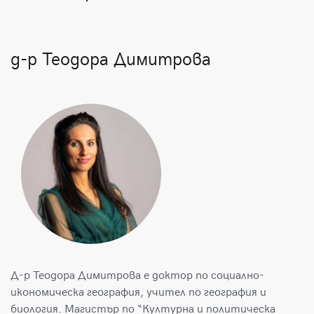
д-р Теодора Димитрова
Д-р Теодора Димитрова е доктор по социално-
икономическа география, учител по география и
биология. Магистър по “Културна и политическа