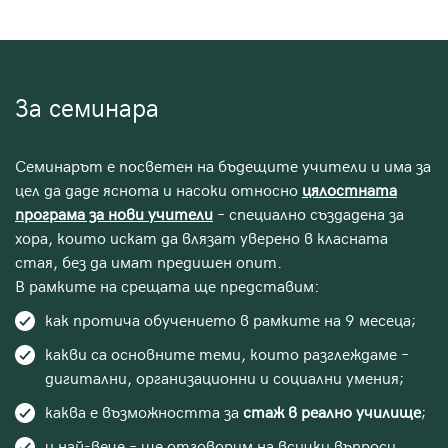
За семинара
Семинарът е посветен на бъдещите учители и има за
цел да даде яснота и насоки относно
цялостната
програма за нови учители
– специално създадена за
хора, които искат да влязат уверено в класната
стая, без да имат предишен опит.
В рамките на срещата ще представим:
как протича обучението в рамките на 9 месеца;
какви са основните теми, които разглеждаме –
дигитални, организационни и социални умения;
каква е възможността за
стаж в реално училище
;