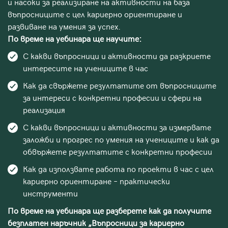
и насоки за реализиране на активности на база
въпросниците с цел кариерно ориентиране и
развиване на умения за успех.
По време на уебинара ще научите:
С какви въпросници и активности да разкриете
интересите на учениците в час
Как да свържете резултатите от въпросниците
за интереси с конкретни професии и сфери на
реализация
С какви въпросници и активности за измервате
заложби и прогрес по умения на учениците и как да
обвържете резултатите с конкретни професии
Как да използвате работа по проекти в час с цел
кариерно ориентиране – практически
инструменти
По време на уебинара ще разберете как да получите
безплатен наръчник „Въпросници за кариерно