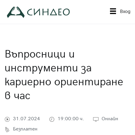
Към
съдържанието
Вход
Синдео
Приложна академия за образование
Въпросници и
инструменти за
кариерно ориентиране
в час
31.07.2024
19:00:00 ч.
Онлайн
Безплатен