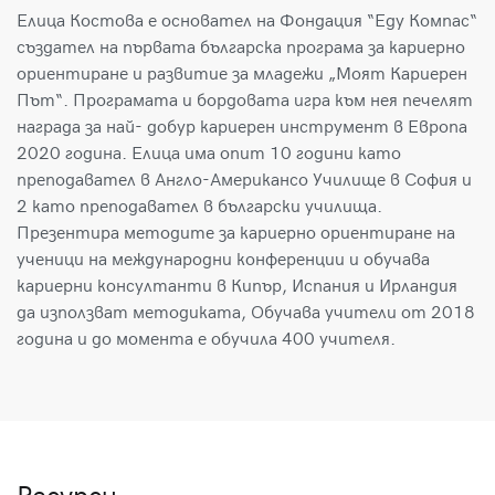
Елица Костова е основател на Фондация “Еду Компас“
създател на първата българска програма за кариерно
ориентиране и развитие за младежи „Моят Кариерен
Път“. Програмата и бордовата игра към нея печелят
награда за най- добур кариерен инструмент в Европа
2020 година. Елица има опит 10 години като
преподавател в Англо-Американсо Училище в София и
2 като преподавател в български училища.
Презентира методите за кариерно ориентиране на
ученици на международни конференции и обучава
кариерни консултанти в Кипър, Испания и Ирландия
да използват методиката, Обучава учители от 2018
година и до момента е обучила 400 учителя.