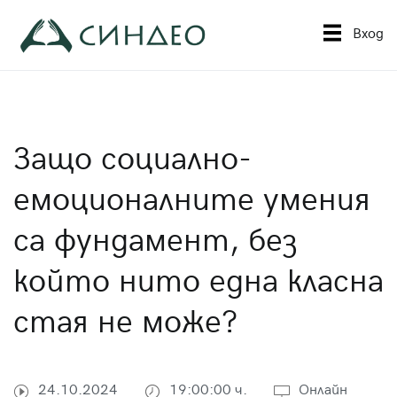
Към
съдържанието
Вход
Синдео
Приложна академия за образование
Защо социално-
емоционалните умения
са фундамент, без
който нито една класна
стая не може?
24.10.2024
19:00:00 ч.
Онлайн