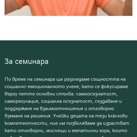
За семинара
По време на семинара ще разгледаме същността на
социално-емоционалното учене, като се фокусираме
върху петте основни стълба: самоосъзнатост,
саморегулация, социална осъзнатост, създаване и
поддържане на взаимоотношения и отговорно
вземане на решения. Учейки децата на тези ключови
компетентности, ние им позволяваме да израстват
като отговорни, мислещи и емпатични хора, които