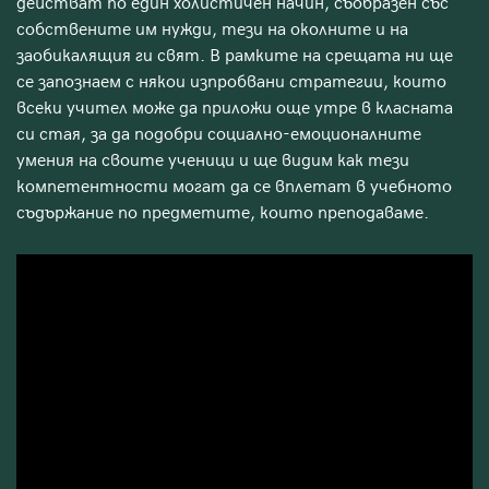
действат по един холистичен начин, съобразен със
собствените им нужди, тези на околните и на
заобикалящия ги свят. В рамките на срещата ни ще
се запознаем с някои изпробвани стратегии, които
всеки учител може да приложи още утре в класната
си стая, за да подобри социално-емоционалните
умения на своите ученици и ще видим как тези
компетентности могат да се вплетат в учебното
съдържание по предметите, които преподаваме.