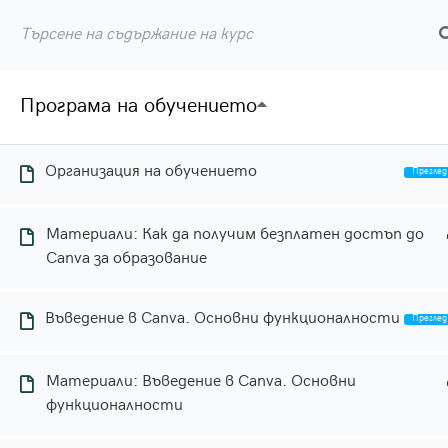
Към
съдържанието
Син
Прил
Програма на обучението
Организация на обучението
Материали: Как да получим безплатен достъп до
Canva за образование
Въведение в Canva. Основни функционалности
Материали: Въведение в Canva. Основни
функционалности