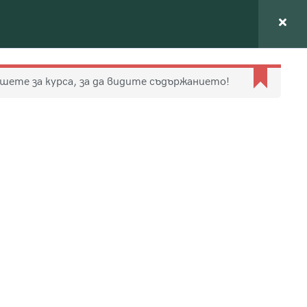
ари
Ресурси
Статии
За нас
Вход
ишете за курса, за да видите съдържанието!
Връзка с нас