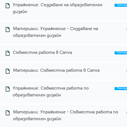
Упражнение: Създаване на образователен
дизайн
Приложна академия
Материали: Упражнение – Създаване на
за образование
образователен дизайн
Практическо, приложно
Съвместна работа в Canva
обучение в сферата на
училищното образование.
Материали: Съвместна работа в Canva
Общи условия
Упражнение: Съвместна работа по
Политика за поверителност
образователен дизайн
Политика за бисквитки
Материали: Упражнение – Съвместна работа по
образователен дизайн