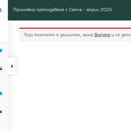
Приложно преподаване с Canva – април 2025
Цялостна програма
Обучения
Семин
део
ожна академия за образование
Този контент е защитен, моля
влезте
и се зап
Страници