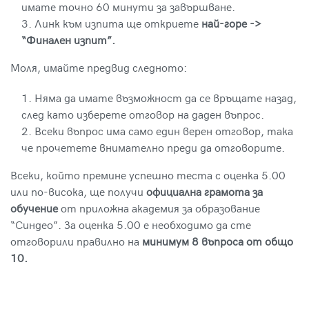
имате точно 60 минути за завършване.
Линк към изпита ще откриете
най-горе ->
“Финален изпит”.
Цялостна програма
Кандидатствай
Моля, имайте предвид следното:
Учебен план
Няма да имате възможност да се връщате назад,
след като изберете отговор на даден въпрос.
Защо е важно
Всеки въпрос има само един верен отговор, така
Обучения
че прочетете внимателно преди да отговорите.
Семинари
Всеки, който премине успешно теста с оценка 5.00
или по-висока, ще получи
официална грамота за
Ресурси
обучение
от приложна академия за образование
“Синдео”. За оценка 5.00 е необходимо да сте
Статии
отговорили правилно на
минимум 8 въпроса от общо
За нас
10.
Кои сме ние
Защо го правим