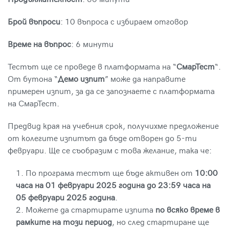
Продължителност
: 60 минути
учители
Брой въпроси
: 10 въпроса с избираем отговор
Приложна академия
Изкуственият
за образование
интелект в класната
Време на въпрос
: 6 минути
стая
Тестът ще се проведе в платформата на “
СмарТест
“.
От бутона “
Демо изпит
” може да направите
Практическо, приложно обучение в сферата на
примерен изпит, за да се запознаете с платформата
училищното образование.
Изпит
на СмарТест.
Общи условия
Предвид края на учебния срок, получихме предложение
Изпит към обучение
от колегите изпитът да бъде отворен до 5-ти
“Приложение на
Политика за поверителност
февруари. Ще се съобразим с това желание, така че:
изкуствен интелект в
образованието”
Политика за бисквитки
По програма тестът ще бъде активен от
10:00
часа на 01 февруари 2025 година до 23:59 часа на
05 февруари 2025 година
.
Страници
Можете да стартирате изпита
по всяко време в
рамките на този период
, но след стартиране ще